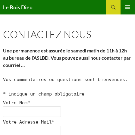
Aller
Recherche
Le Bois Dieu
au
MENU
contenu
PRINCI
CONTACTEZ NOUS
Une permanence est assurée le samedi matin de 11h à 12h
au bureau de l’ASLBD. Vous pouvez aussi nous contacter par
courriel …
Vos commentaires ou questions sont bienvenues.
*
indique un champ obligatoire
Votre Nom
*
Votre Adresse Mail
*