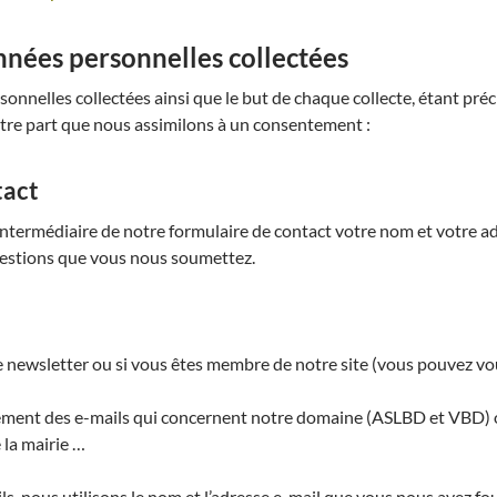
nnées personnelles collectées
sonnelles collectées ainsi que le but de chaque collecte, étant précis
otre part que nous assimilons à un consentement :
tact
intermédiaire de notre formulaire de contact votre nom et votre adre
estions que vous nous soumettez.
e newsletter ou si vous êtes membre de notre site (vous pouvez vou
ent des e-mails qui concernent notre domaine (ASLBD et VBD) ou 
la mairie …
, nous utilisons le nom et l’adresse e-mail que vous nous avez four