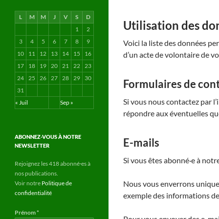
L
M
M
J
V
S
D
Utilisation des do
1
2
3
4
5
6
7
8
9
Voici la liste des données per
10
11
12
13
14
15
16
d’un acte de volontaire de v
17
18
19
20
21
22
23
24
25
26
27
28
29
30
Formulaires de con
31
Si vous nous contactez par l’
« Juil
Sep »
répondre aux éventuelles qu
ABONNEZ-VOUS À NOTRE
E-mails
NEWSLETTER
Si vous êtes abonné·e à notr
Rejoignez les 418 abonné·es à
nos publications.
Nous vous enverrons uniquem
Voir notre
Politique de
confidentialité
exemple des informations de 
Prénom
*
Pour vous envoyer des e-mails