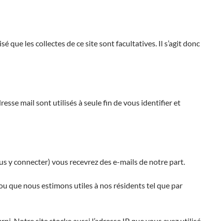
é que les collectes de ce site sont facultatives. Il s’agit donc
sse mail sont utilisés à seule fin de vous identifier et
s y connecter) vous recevrez des e-mails de notre part.
que nous estimons utiles à nos résidents tel que par
ni. Notre site stocke aussi l’adresse IP que vous avez utilisé