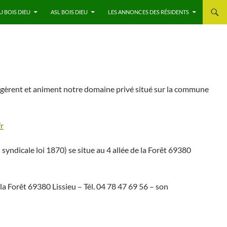
U BOIS DIEU
ASL BOIS DIEU
LES ANNONCES DES RÉSIDENTS
 gèrent et animent notre domaine privé situé sur la commune
r
 syndicale loi 1870) se situe au 4 allée de la Forêt 69380
 la Forêt 69380 Lissieu – Tél. 04 78 47 69 56 – son