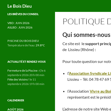
Recherche
Le Bois Dieu
Aller
LES BRÈVES DU CONSEIL
POLITIQUE 
au
VBD : JUIN 2026
contenu
ASLBD : JUIN 2026
Qui sommes-nous 
PISCINE DU BOIS DIEU
Ce site est le
support princi
Température de l'eau:
29.8°C
de Lissieu (Rhône)
Pour toute question sur notr
ACTUALITÉ ET RENDEZ-VOUS
Fermeture de la Piscine :-(
le 6
l
’
Association Syndicale L
septembre 2026 20 h 00 min
Lissieu – Tél. 04 78 47 69
Fête des Voisins !
le 11
septembre 2026 19 h 00 min
l’Association
Vivre au Bo
représentant est le présid
CALENDRIER
L’adresse de notre site Web e
AOÛT 2026