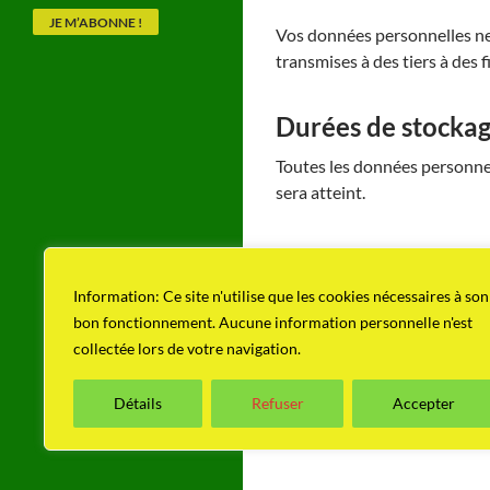
Vos données personnelles ne
transmises à des tiers à des 
Durées de stocka
Toutes les données personnell
sera atteint.
Les droits que vo
Information: Ce site n'utilise que les cookies nécessaires à son
Dans le cadre du Règlement 
bon fonctionnement. Aucune information personnelle n'est
personnelles vous concernant 
collectée lors de votre navigation.
l’effacement, droit à la limi
Détails
Refuser
Accepter