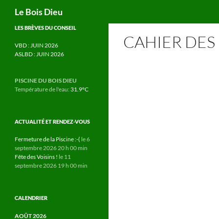
Recherche
Le Bois Dieu
Aller
LES BRÈVES DU CONSEIL
CAHIER DES
au
VBD : JUIN 2026
contenu
ASLBD : JUIN 2026
PISCINE DU BOIS DIEU
Température de l'eau:
31.9°C
ACTUALITÉ ET RENDEZ-VOUS
Fermeture de la Piscine :-(
le 6
septembre 2026 20 h 00 min
Fête des Voisins !
le 11
septembre 2026 19 h 00 min
CALENDRIER
AOÛT 2026