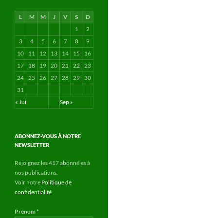
L
M
M
J
V
S
D
1
2
3
4
5
6
7
8
9
10
11
12
13
14
15
16
17
18
19
20
21
22
23
24
25
26
27
28
29
30
31
« Juil
Sep »
ABONNEZ-VOUS À NOTRE
NEWSLETTER
Rejoignez les 417 abonné·es à
nos publications.
Voir notre
Politique de
confidentialité
Prénom
*