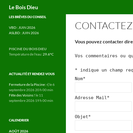
Recherche
Le Bois Dieu
Aller
LES BRÈVES DU CONSEIL
CONTACTEZ 
au
VBD : JUIN 2026
contenu
ASLBD : JUIN 2026
Vous pouvez contacter dire
PISCINE DU BOIS DIEU
Température de l'eau:
29.6°C
Vos commentaires ou q
*
indique un champ re
ACTUALITÉ ET RENDEZ-VOUS
Nom
*
Fermeture de la Piscine :-(
le 6
septembre 2026 20 h 00 min
Fête des Voisins !
le 11
Adresse Mail
*
septembre 2026 19 h 00 min
Objet
*
CALENDRIER
AOÛT 2026