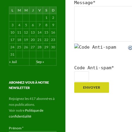
Message
*
L
M
M
J
V
S
D
1
2
3
4
5
6
7
8
9
10
11
12
13
14
15
16
17
18
19
20
21
22
23
24
25
26
27
28
29
30
31
« Juil
Sep »
Code Anti-spam
*
ABONNEZ-VOUS À NOTRE
NEWSLETTER
Rejoignez les 417 abonné·es à
nos publications.
Voir notre
Politique de
confidentialité
Prénom
*